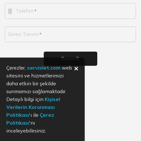
Telefon
Görev Tanımı
Devam Et
×
Çerezler,
servislet.com
web
sitesini ve hizmetlerimizi
daha etkin bir şekilde
sunmamızı sağlamaktadır.
Detaylı bilgi için
Kişisel
Verilerin Korunması
Politikası
'ı ile
Çerez
Politikası
'nı
inceleyebilirsiniz.