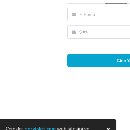
Giriş 
×
Çerezler,
servislet.com
web sitesini ve