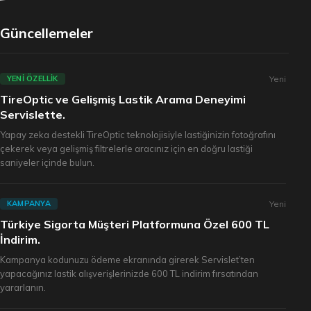
Güncellemeler
Yeni
YENI ÖZELLIK
TireOptic ve Gelişmiş Lastik Arama Deneyimi
Servislette.
Yapay zeka destekli TireOptic teknolojisiyle lastiğinizin fotoğrafını
çekerek veya gelişmiş filtrelerle aracınız için en doğru lastiği
saniyeler içinde bulun.
Yeni
KAMPANYA
Türkiye Sigorta Müşteri Platformuna Özel 600 TL
İndirim.
Kampanya kodunuzu ödeme ekranında girerek Servislet’ten
yapacağınız lastik alışverişlerinizde 600 TL indirim fırsatından
yararlanın.