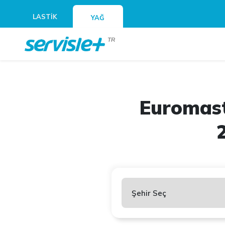
LASTİK
YAĞ
TR
Euromast
Şehir Seç