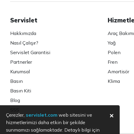
Servislet
Hizmetl
Hakkımızda
Araç Bakım
Nasıl Çalışır?
Yağ
Servislet Garantisi
Polen
Partnerler
Fren
Kurumsal
Amortisör
Basın
Klima
Basın Kiti
Blog
SSS
×
Çerezler,
servislet.com
web sitesini ve
İletişim
hizmetlerimizi daha etkin bir şekilde
sunmamızı sağlamaktadır. Detaylı bilgi için