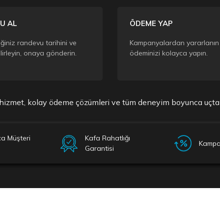
U AL
ÖDEME YAP
iğiniz randevu tarihini ve
Kampanyalardan yararlanın
lirleyin, onaya gönderin.
ödeminizi kolayca yapın.
i hizmet, kolay ödeme çözümleri ve tüm deneyim boyunca uçtan 
a Müşteri
Kafa Rahatlığı
Kampan
Garantisi