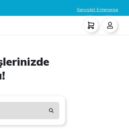
Servislet Enterprise
lerinizde
!