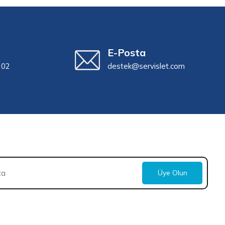
E-Posta
 02
destek@servislet.com
Üye Olun