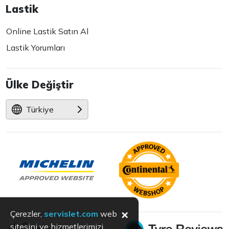
Lastik
Online Lastik Satın Al
Lastik Yorumları
Ülke Değiştir
Türkiye
×
Çerezler,
servislet.com
web
sitesini ve hizmetlerimizi