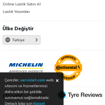
Online Lastik Satın Al
Lastik Yorumları
Ülke Değiştir
Türkiye
×
Çerezler,
servislet.com
web
sitesini ve hizmetlerimizi
daha etkin bir şekilde
sunmamızı sağlamaktadır.
Detaylı bilgi için
Kişisel