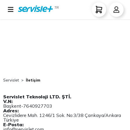
TR
Servislet
İletişim
Servislet Teknoloji LTD. ŞTİ.
V.N:
Başkent-7640927703
Adres:
Cevizlidere Mah. 1246/1 Sok. No:3/38 Çankaya/Ankara
Türkiye
E-Posta:
info@servislet.com