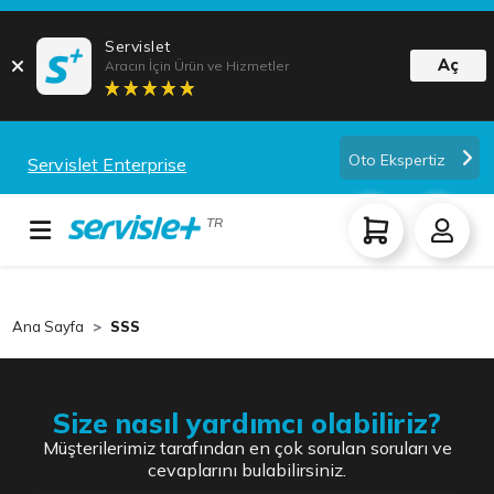
Servislet
Aç
Aracın İçin Ürün ve Hizmetler
Oto Ekspertiz
Servislet Enterprise
TR
Ana Sayfa
SSS
Size nasıl yardımcı olabiliriz?
Müşterilerimiz tarafından en çok sorulan soruları ve
cevaplarını bulabilirsiniz.