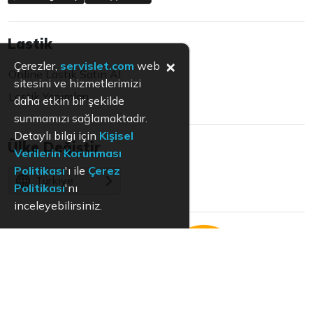
Lastik
×
Çerezler,
servislet.com
web
Online Lastik Satın Al
sitesini ve hizmetlerimizi
Lastik Yorumları
daha etkin bir şekilde
sunmamızı sağlamaktadır.
Detaylı bilgi için
Kişisel
Ülke Değiştir
Verilerin Korunması
Politikası
'ı ile
Çerez
Türkiye
Politikası
'nı
inceleyebilirsiniz.