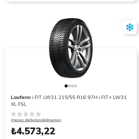
Laufenn
i FIT LW31 215/55 R16 97H i FIT+ LW31
XL FSL
(Henüz değerlendirilmemiş)
₺4.573,22