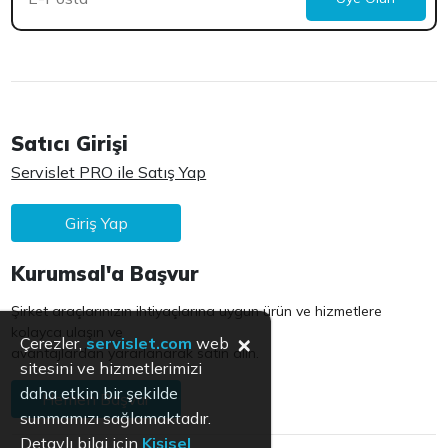
Satıcı Girişi
Servislet PRO ile Satış Yap
Giriş Yap
Kurumsal'a Başvur
Şirket araçlarınızın ihtiyaçlarına uygun ürün ve hizmetlere
kolayca ulaşın ve
×
Çerezler,
servislet.com
web
avantajlardan yararlanarak satın alın.
sitesini ve hizmetlerimizi
daha etkin bir şekilde
Hemen Başvur
sunmamızı sağlamaktadır.
Detaylı bilgi için
Kişisel