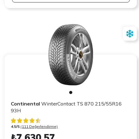
Continental
WinterContact TS 870 215/55R16
93H
4.5/5
(111 Değerlendirme)
₺7.630,57