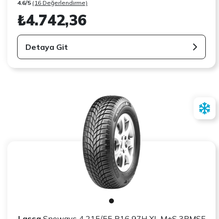
4.6/5
(16 Değerlendirme)
₺4.742,36
Detaya Git
Lassa
Snoways 4 215/55 R16 97H XL M+S 3PMSF