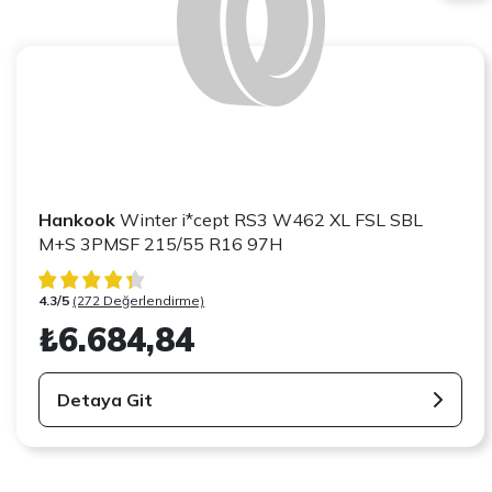
Hankook
Winter i*cept RS3 W462 XL FSL SBL
M+S 3PMSF 215/55 R16 97H
4.3/5
(272 Değerlendirme)
₺6.684,84
Detaya Git