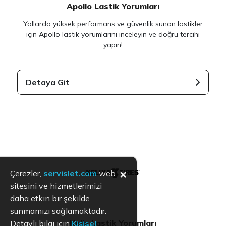
Apollo Lastik Yorumları
Yollarda yüksek performans ve güvenlik sunan lastikler
için Apollo lastik yorumlarını inceleyin ve doğru tercihi
yapın!
Detaya Git
×
Çerezler,
servislet.com
web
sitesini ve hizmetlerimizi
daha etkin bir şekilde
sunmamızı sağlamaktadır.
Kelly Lastik Yorumları
Detaylı bilgi için
Kişisel