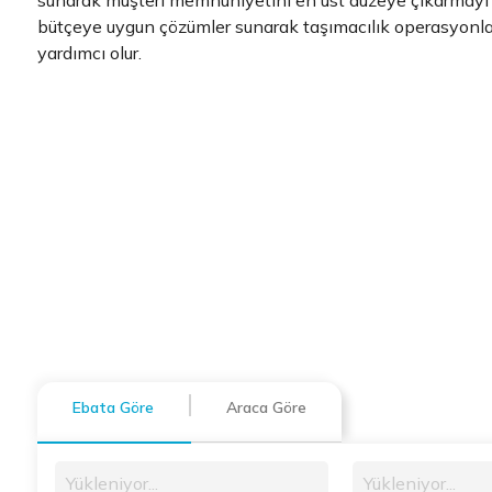
sunarak müşteri memnuniyetini en üst düzeye çıkarmayı h
bütçeye uygun çözümler sunarak taşımacılık operasyonla
yardımcı olur.
Ebata Göre
Araca Göre
Yükleniyor...
Yükleniyor...