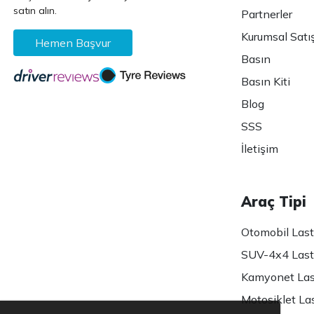
satın alın.
Partnerler
Kurumsal Satı
Hemen Başvur
Basın
Basın Kiti
Blog
SSS
İletişim
Araç Tipi
Otomobil Lasti
SUV-4x4 Lasti
Kamyonet Last
Motosiklet Las