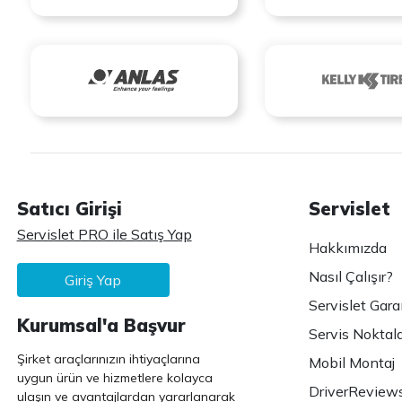
Satıcı Girişi
Servislet
Servislet PRO ile Satış Yap
Hakkımızda
Nasıl Çalışır?
Giriş Yap
Servislet Gara
Kurumsal'a Başvur
Servis Noktala
Şirket araçlarınızın ihtiyaçlarına
Mobil Montaj
uygun ürün ve hizmetlere kolayca
DriverReview
ulaşın ve avantajlardan yararlanarak