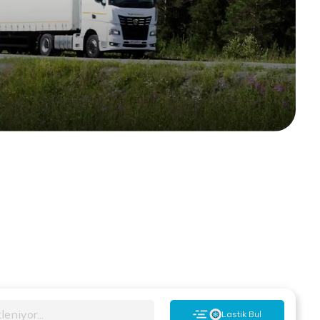
leniyor...
Lastik Bul