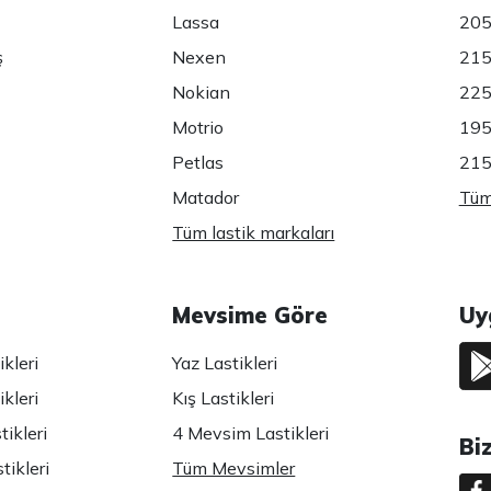
Lassa
205
ş
Nexen
215
Nokian
225
Motrio
195
Petlas
215
Matador
Tüm 
Tüm lastik markaları
Mevsime Göre
Uy
kleri
Yaz Lastikleri
kleri
Kış Lastikleri
ikleri
4 Mevsim Lastikleri
Bi
tikleri
Tüm Mevsimler