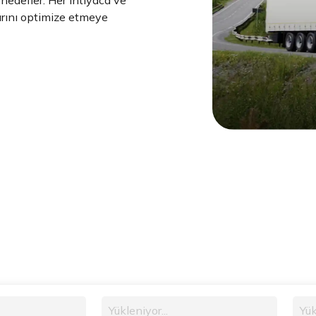
edefler. Her ihtiyaca ve
rını optimize etmeye
Yükleniyor...
Yük