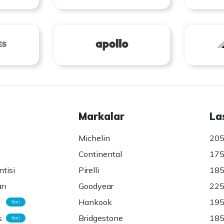
Markalar
La
Michelin
205
Continental
175
ntisi
Pirelli
185
rı
Goodyear
225
Hankook
195
Yeni
s
Bridgestone
185
Yeni