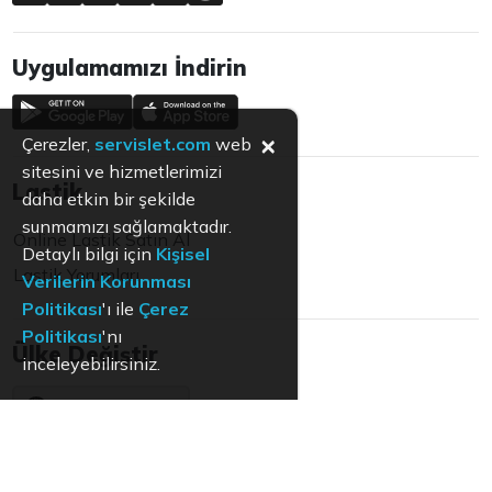
Uygulamamızı İndirin
×
Çerezler,
servislet.com
web
sitesini ve hizmetlerimizi
Lastik
daha etkin bir şekilde
sunmamızı sağlamaktadır.
Online Lastik Satın Al
Detaylı bilgi için
Kişisel
Lastik Yorumları
Verilerin Korunması
Politikası
'ı ile
Çerez
Politikası
'nı
Ülke Değiştir
inceleyebilirsiniz.
Türkiye