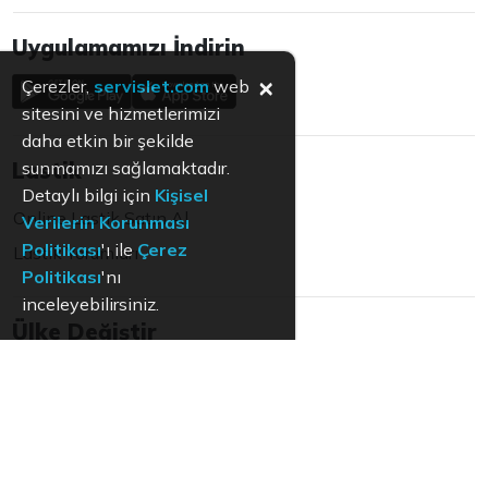
Uygulamamızı İndirin
×
Çerezler,
servislet.com
web
sitesini ve hizmetlerimizi
daha etkin bir şekilde
sunmamızı sağlamaktadır.
Lastik
Detaylı bilgi için
Kişisel
Online Lastik Satın Al
Verilerin Korunması
Politikası
'ı ile
Çerez
Lastik Yorumları
Politikası
'nı
inceleyebilirsiniz.
Ülke Değiştir
Türkiye