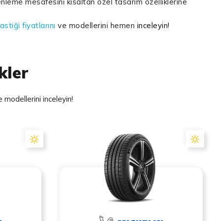
nleme mesafesini kısaltan özel tasarım özelliklerine
lastiği fiyatlarını
ve modellerini hemen
inceleyin!
kler
 modellerini inceleyin!