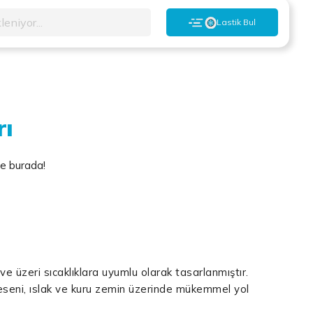
leniyor...
Lastik Bul
rı
yle burada!
 ve üzeri sıcaklıklara uyumlu olarak tasarlanmıştır.
eseni, ıslak ve kuru zemin üzerinde mükemmel yol