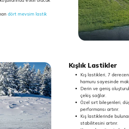
koşullarında etkili olacak
unan
dört mevsim lastik
Kışlık Lastikler
Kış lastikleri, 7 derecen
hamuru sayesinde maks
Derin ve geniş oluşturu
çekiş sağlar.
Özel sırt bileşenleri, d
performansı artırır.
Kış lastiklerinde buluna
stabilitesini artırır.