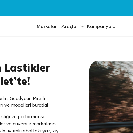
Markalar
Araçlar
Kampanyalar
 Lastikler
et’te!
in, Goodyear, Pirelli,
rı ve modelleri burada!
enliği ve performansı
ler ve güvenilir markaların
ızla uyumlu ebattaki yaz, kış