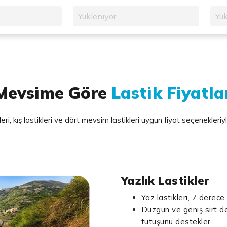
Yükleniyor...
Yük
Mevsime Göre
Lastik Fiyatla
leri, kış lastikleri ve dört mevsim lastikleri uygun fiyat seçenekleri
Yazlık Lastikler
Yaz lastikleri, 7 derece
Düzgün ve geniş sırt d
tutuşunu destekler.