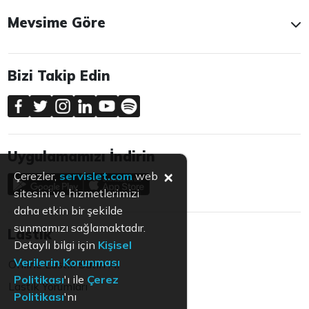
Mevsime Göre
Bizi Takip Edin
Uygulamamızı İndirin
×
Çerezler,
servislet.com
web
sitesini ve hizmetlerimizi
daha etkin bir şekilde
sunmamızı sağlamaktadır.
Lastik
Detaylı bilgi için
Kişisel
Verilerin Korunması
Online Lastik Satın Al
Politikası
'ı ile
Çerez
Lastik Yorumları
Politikası
'nı