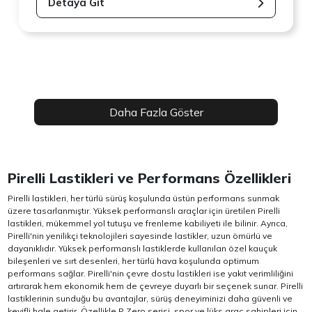
Detaya Git
Daha Fazla Göster
Pirelli Lastikleri ve Performans Özellikleri
Pirelli lastikleri, her türlü sürüş koşulunda üstün performans sunmak
üzere tasarlanmıştır. Yüksek performanslı araçlar için üretilen Pirelli
lastikleri, mükemmel yol tutuşu ve frenleme kabiliyeti ile bilinir. Ayrıca,
Pirelli'nin yenilikçi teknolojileri sayesinde lastikler, uzun ömürlü ve
dayanıklıdır. Yüksek performanslı lastiklerde kullanılan özel kauçuk
bileşenleri ve sırt desenleri, her türlü hava koşulunda optimum
performans sağlar. Pirelli'nin çevre dostu lastikleri ise yakıt verimliliğini
artırarak hem ekonomik hem de çevreye duyarlı bir seçenek sunar. Pirelli
lastiklerinin sunduğu bu avantajlar, sürüş deneyiminizi daha güvenli ve
keyifli hale getirir.
Özellikle P Zero serisi, spor ve lüks araç sahipleri için