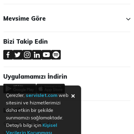
Mevsime Göre
Bizi Takip Edin
Uygulamamızı İndirin
×
Çerezler,
servislet.com
web
sitesini ve hizmetlerimizi
Lastik
daha etkin bir şekilde
sunmamızı sağlamaktadır.
Online Lastik Satın Al
Detaylı bilgi için
Kişisel
Verilerin Korunması
Lastik Yorumları