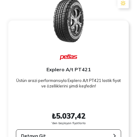
Explero A/t PT421
Üstün arazi performansıyla Explero A/t PT421 lastik fiyat
ve özelliklerini şimdi keşfedin!
₺5.037,42
'den başlayan fiyatlarla
Detaya Git