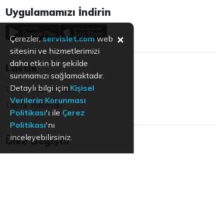
Uygulamamızı İndirin
×
Çerezler,
servislet.com
web
sitesini ve hizmetlerimizi
daha etkin bir şekilde
Lastik
sunmamızı sağlamaktadır.
Detaylı bilgi için
Kişisel
Online Lastik Satın Al
Verilerin Korunması
Lastik Yorumları
Politikası
'ı ile
Çerez
Politikası
'nı
inceleyebilirsiniz.
Ülke Değiştir
Türkiye