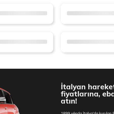
İtalyan hareket
fiyatlarına, eb
atın!
1899 yılında İtalya'da kurulan 