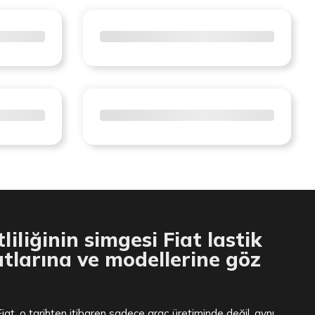
liliğinin simgesi Fiat lastik
atlarına ve modellerine göz
Fiat, o tarihten itibaren sadece araç üretiminde değil, aynı