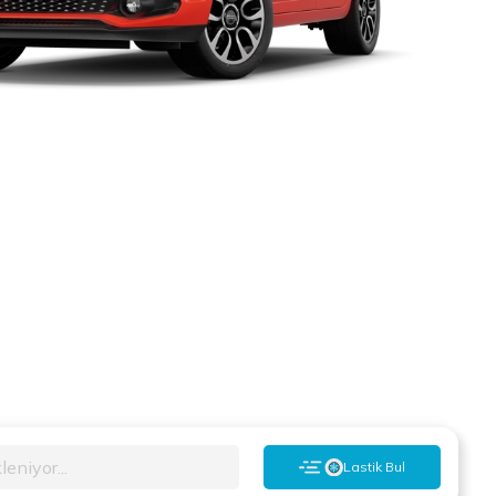
leniyor...
Lastik Bul