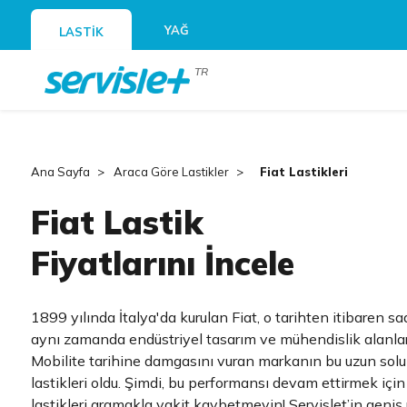
YAĞ
LASTİK
TR
Ana Sayfa
Araca Göre Lastikler
Fiat Lastikleri
Fiat Lastik
Fiyatlarını İncele
1899 yılında İtalya'da kurulan Fiat, o tarihten itibaren s
aynı zamanda endüstriyel tasarım ve mühendislik alanları
Mobilite tarihine damgasını vuran markanın bu uzun soluk
lastikleri oldu. Şimdi, bu performansı devam ettirmek için
lastikleri aramakla vakit kaybetmeyin! Servislet’in geniş