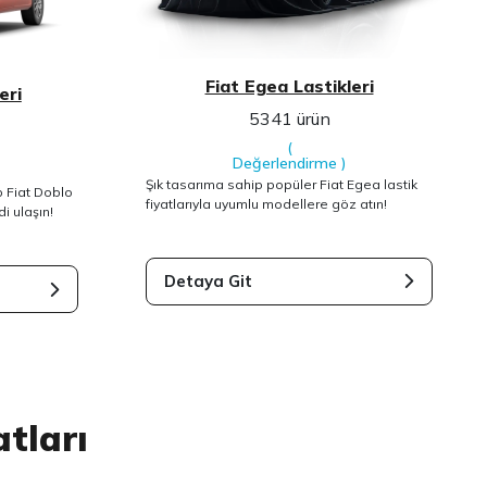
Fiat Egea Lastikleri
eri
5341 ürün
(
Değerlendirme
)
Şık tasarıma sahip popüler Fiat Egea lastik
 Fiat Doblo
fiyatlarıyla uyumlu modellere göz atın!
di ulaşın!
Detaya Git
atları