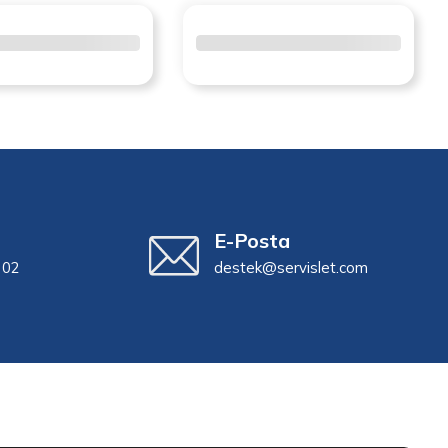
E-Posta
 02
destek@servislet.com