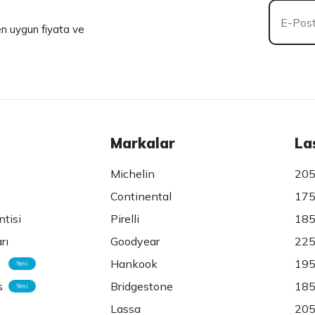
 en uygun fiyata ve
Markalar
La
Michelin
205
Continental
175
ntisi
Pirelli
185
rı
Goodyear
225
Hankook
195
Yeni
s
Bridgestone
185
Yeni
Lassa
205