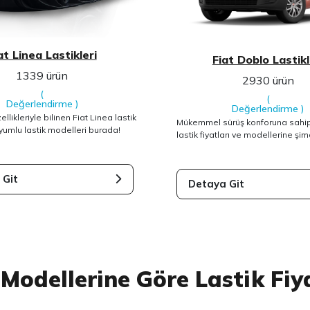
at Linea Lastikleri
Fiat Doblo Lastikl
1339 ürün
2930 ürün
(
(
Değerlendirme
)
Değerlendirme
)
likleriyle bilinen Fiat Linea lastik
Mükemmel sürüş konforuna sahip
 uyumlu lastik modelleri burada!
lastik fiyatları ve modellerine şim
 Git
Detaya Git
 Modellerine Göre Lastik Fiy