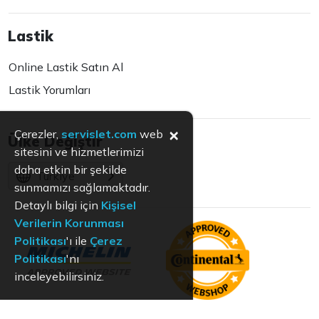
Lastik
Online Lastik Satın Al
Lastik Yorumları
×
Çerezler,
servislet.com
web
Ülke Değiştir
sitesini ve hizmetlerimizi
daha etkin bir şekilde
Türkiye
sunmamızı sağlamaktadır.
Detaylı bilgi için
Kişisel
Verilerin Korunması
Politikası
'ı ile
Çerez
Politikası
'nı
inceleyebilirsiniz.