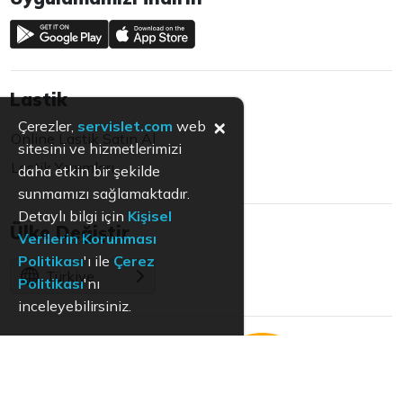
Lastik
×
Çerezler,
servislet.com
web
Online Lastik Satın Al
sitesini ve hizmetlerimizi
Lastik Yorumları
daha etkin bir şekilde
sunmamızı sağlamaktadır.
Detaylı bilgi için
Kişisel
Ülke Değiştir
Verilerin Korunması
Politikası
'ı ile
Çerez
Türkiye
Politikası
'nı
inceleyebilirsiniz.