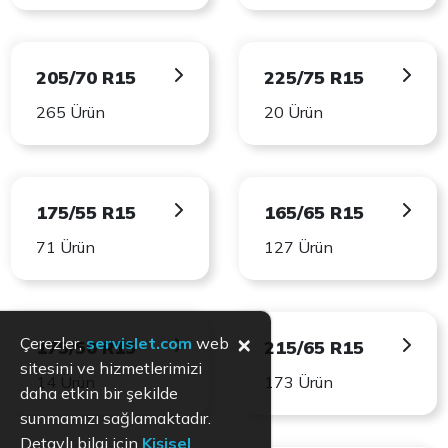
205/70 R15
225/75 R15
265 Ürün
20 Ürün
175/55 R15
165/65 R15
71 Ürün
127 Ürün
×
Çerezler,
servislet.com
web
175/50 R15
215/65 R15
sitesini ve hizmetlerimizi
14 Ürün
173 Ürün
daha etkin bir şekilde
sunmamızı sağlamaktadır.
Detaylı bilgi için
Kişisel