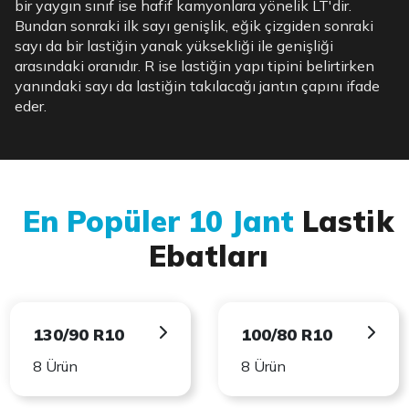
bir yaygın sınıf ise hafif kamyonlara yönelik LT'dir.
Bundan sonraki ilk sayı genişlik, eğik çizgiden sonraki
sayı da bir lastiğin yanak yüksekliği ile genişliği
arasındaki oranıdır. R ise lastiğin yapı tipini belirtirken
yanındaki sayı da lastiğin takılacağı jantın çapını ifade
eder.
En Popüler 10 Jant
Lastik
Ebatları
130/90 R10
100/80 R10
8 Ürün
8 Ürün