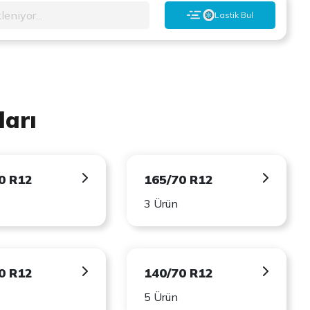
leniyor...
Lastik Bul
ları
0 R12
165/70 R12
3 Ürün
0 R12
140/70 R12
5 Ürün