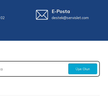
E-Posta
 02
destek@servislet.com
Üye Olun