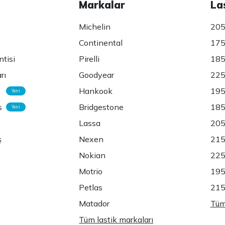
Markalar
La
Michelin
205
Continental
175
ntisi
Pirelli
185
rı
Goodyear
225
Hankook
195
Yeni
s
Bridgestone
185
Yeni
Lassa
205
ş
Nexen
215
Nokian
225
Motrio
195
Petlas
215
Matador
Tüm 
Tüm lastik markaları