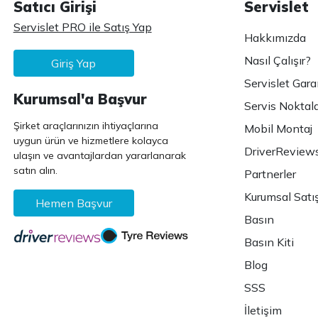
Satıcı Girişi
Servislet
Servislet PRO ile Satış Yap
Hakkımızda
Nasıl Çalışır?
Giriş Yap
Servislet Gara
Kurumsal'a Başvur
Servis Noktala
Şirket araçlarınızın ihtiyaçlarına
Mobil Montaj
uygun ürün ve hizmetlere kolayca
DriverReview
ulaşın ve avantajlardan yararlanarak
satın alın.
Partnerler
Kurumsal Satı
Hemen Başvur
Basın
Basın Kiti
Blog
SSS
İletişim