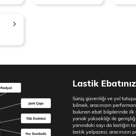
Lastik Ebatınızı
Sürüş güvenliği ve yol tutuşu
bilmek, aracınızın performan
bulunan ebat bilgilerinde ilk 
yanak yüksekliği ile genişliği
yanındaki sayı da lastiğin tak
lastik yelpazesi, aracınızın