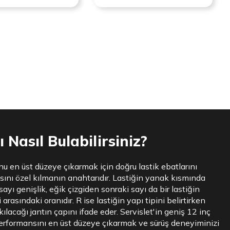
 Nasıl Bulabilirsiniz?
nu en üst düzeye çıkarmak için doğru lastik ebatlarını
sını özel kılmanın anahtarıdır. Lastiğin yanak kısmında
sayı genişlik, eğik çizgiden sonraki sayı da bir lastiğin
 arasındaki oranıdır. R ise lastiğin yapı tipini belirtirken
ılacağı jantın çapını ifade eder. Servislet'in geniş 12 inç
 performansını en üst düzeye çıkarmak ve sürüş deneyiminizi