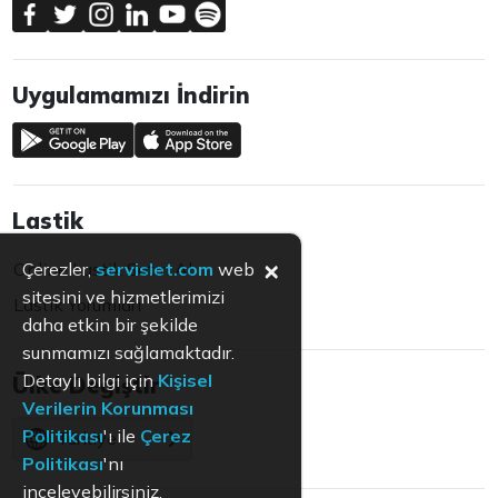
Uygulamamızı İndirin
Lastik
×
Online Lastik Satın Al
Çerezler,
servislet.com
web
sitesini ve hizmetlerimizi
Lastik Yorumları
daha etkin bir şekilde
sunmamızı sağlamaktadır.
Detaylı bilgi için
Kişisel
Ülke Değiştir
Verilerin Korunması
Politikası
'ı ile
Çerez
Türkiye
Politikası
'nı
inceleyebilirsiniz.