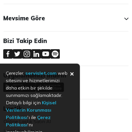
Mevsime Göre
Bizi Takip Edin
×
Çerezler,
servislet.com
web
Uygulamamızı İndirin
sitesini ve hizmetlerimizi
daha etkin bir şekilde
sunmamızı sağlamaktadır.
Detaylı bilgi için
Kişisel
Lastik
Verilerin Korunması
Politikası
'ı ile
Çerez
Online Lastik Satın Al
Politikası
'nı
Lastik Yorumları