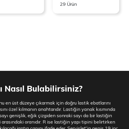
29 Ürün
 Nasıl Bulabilirsiniz?
nu en üst düzeye çıkarmak için doğru lastik ebatlarını
sını özel kılmanın anahtarıdır. Lastiğin yanak kısmında
sayı genişlik, eğik çizgiden sonraki sayı da bir lastiğin
 arasındaki oranıdır. R ise lastiğin yapı tipini belirtirken
ılacağı jantın çapını ifade eder. Servislet'in geniş 19 inç