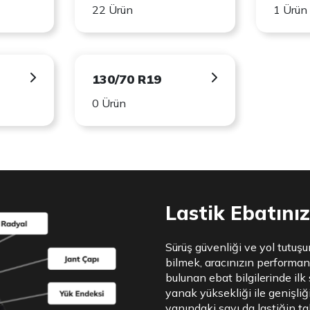
22 Ürün
1 Ürün
130/70 R19
0 Ürün
Lastik Ebatınızı
Sürüş güvenliği ve yol tutuşu
bilmek, aracınızın performan
bulunan ebat bilgilerinde ilk 
yanak yüksekliği ile genişliği
yanındaki sayı da lastiğin tak