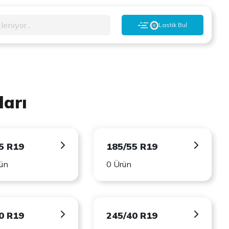
leniyor...
Lastik Bul
ları
5 R19
185/55 R19
ün
0 Ürün
0 R19
245/40 R19