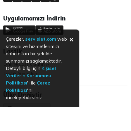
Uygulamamızı İndirin
×
Çerezler,
servislet.com
web
sitesini ve hizmetlerimizi
Lastik
daha etkin bir şekilde
sunmamızı sağlamaktadır.
Online Lastik Satın Al
Detaylı bilgi için
Kişisel
Lastik Yorumları
Verilerin Korunması
Politikası
'ı ile
Çerez
Politikası
'nı
Ülke Değiştir
inceleyebilirsiniz.
Türkiye