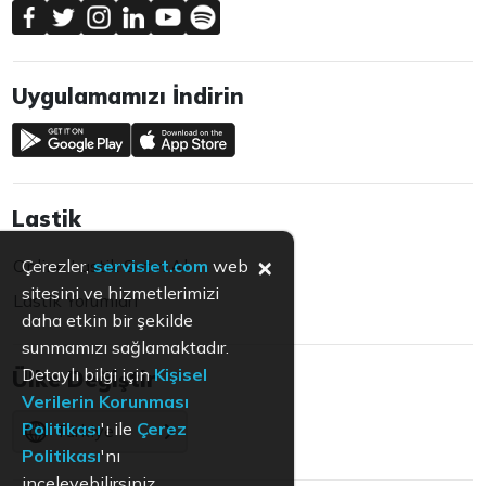
Uygulamamızı İndirin
Lastik
×
Online Lastik Satın Al
Çerezler,
servislet.com
web
sitesini ve hizmetlerimizi
Lastik Yorumları
daha etkin bir şekilde
sunmamızı sağlamaktadır.
Detaylı bilgi için
Kişisel
Ülke Değiştir
Verilerin Korunması
Politikası
'ı ile
Çerez
Türkiye
Politikası
'nı
inceleyebilirsiniz.