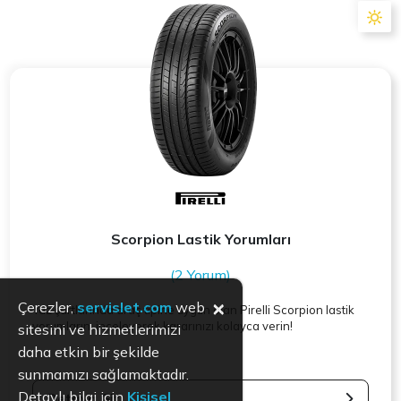
Scorpion Lastik Yorumları
(2 Yorum)
×
Çerezler,
servislet.com
web
Yaz şartlarında araç tipine uygun olan
Pirelli
Scorpion lastik
yorumlarını inceleyerek kararınızı kolayca verin!
sitesini ve hizmetlerimizi
daha etkin bir şekilde
sunmamızı sağlamaktadır.
Detaylı bilgi için
Kişisel
Detaya Git