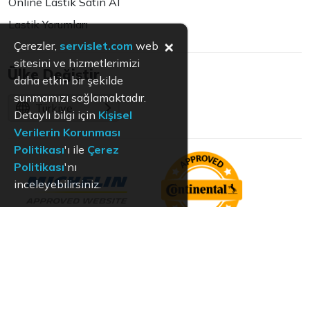
Online Lastik Satın Al
Lastik Yorumları
×
Çerezler,
servislet.com
web
sitesini ve hizmetlerimizi
Ülke Değiştir
daha etkin bir şekilde
sunmamızı sağlamaktadır.
Türkiye
Detaylı bilgi için
Kişisel
Verilerin Korunması
Politikası
'ı ile
Çerez
Politikası
'nı
inceleyebilirsiniz.