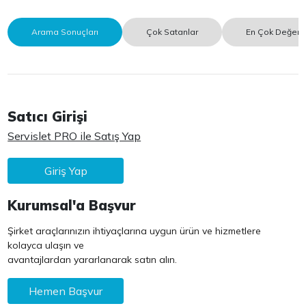
Arama Sonuçları
Çok Satanlar
En Çok Değerle
Satıcı Girişi
Servislet PRO ile Satış Yap
Giriş Yap
Kurumsal'a Başvur
Şirket araçlarınızın ihtiyaçlarına uygun ürün ve hizmetlere
kolayca ulaşın ve
avantajlardan yararlanarak satın alın.
Hemen Başvur