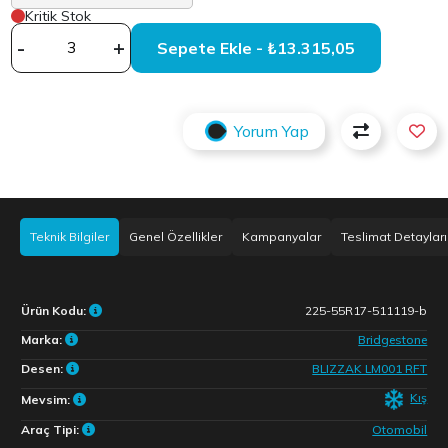
Kritik Stok
-
+
Sepete Ekle - ₺13.315,05
Yorum Yap
Teknik Bilgiler
Genel Özellikler
Kampanyalar
Teslimat Detayları
Ürün Kodu:
225-55R17-511119-b
Marka:
Bridgestone
Desen:
BLIZZAK LM001 RFT
Kış
Mevsim:
Araç Tipi:
Otomobil