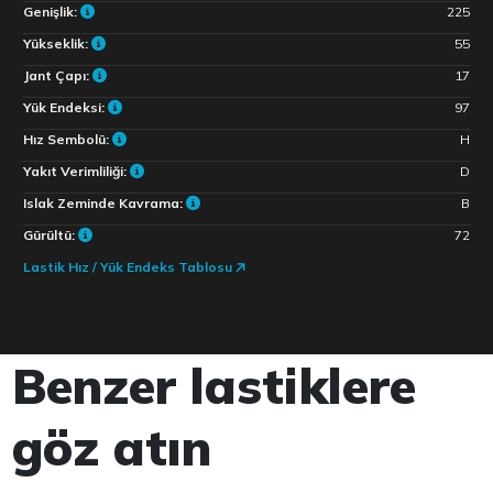
Genişlik:
225
Yükseklik:
55
Jant Çapı:
17
Yük Endeksi:
97
Hız Sembolü:
H
Yakıt Verimliliği:
D
Islak Zeminde Kavrama:
B
Gürültü:
72
Lastik Hız / Yük Endeks Tablosu
Benzer lastiklere
göz atın