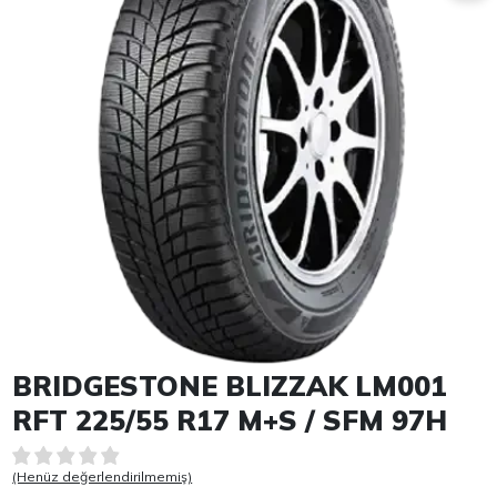
Item 1 of 1
BRIDGESTONE BLIZZAK LM001
RFT 225/55 R17 M+S / SFM 97H
(Henüz değerlendirilmemiş)