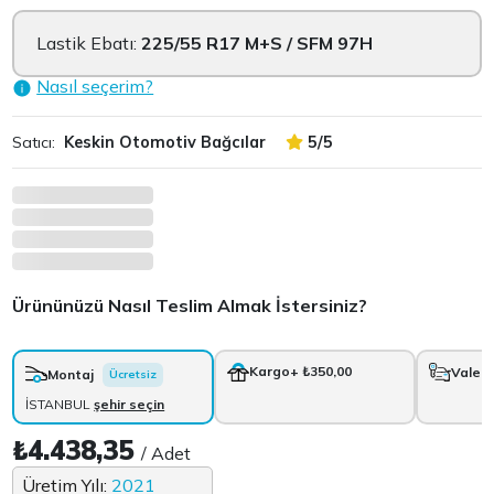
Lastik Ebatı:
225/55 R17 M+S / SFM 97H
Nasıl seçerim?
Satıcı:
Keskin Otomotiv Bağcılar
5/5
Ürününüzü Nasıl Teslim Almak İstersiniz?
Kargo
+ ₺350,00
Vale
+
Montaj
Ücretsiz
İSTANBUL
şehir seçin
₺4.438,35
/ Adet
Üretim Yılı:
2021