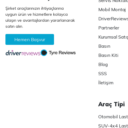
Servis Noktala
Şirket araçlarınızın ihtiyaçlarına
Mobil Montaj
uygun ürün ve hizmetlere kolayca
DriverReview
ulaşın ve avantajlardan yararlanarak
satın alın.
Partnerler
Kurumsal Satı
Hemen Başvur
Basın
Basın Kiti
Blog
SSS
İletişim
Araç Tipi
Otomobil Lasti
SUV-4x4 Lasti