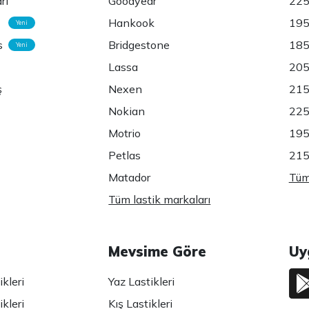
rı
Goodyear
225
Hankook
195
Yeni
s
Bridgestone
185
Yeni
Lassa
205
ş
Nexen
215
Nokian
225
Motrio
195
Petlas
215
Matador
Tüm 
Tüm lastik markaları
Mevsime Göre
Uy
kleri
Yaz Lastikleri
kleri
Kış Lastikleri