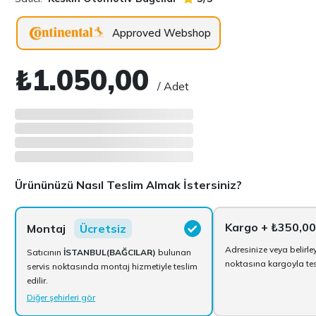
Approved Webshop
₺1.050,00
/ Adet
Ürününüzü Nasıl Teslim Almak İstersiniz?
Kargo
+ ₺350,00
Montaj
Ücretsiz
Adresinize veya belirle
Satıcının
İSTANBUL(BAĞCILAR)
bulunan
noktasına kargoyla tesl
servis noktasında montaj hizmetiyle teslim
edilir.
Diğer şehirleri gör