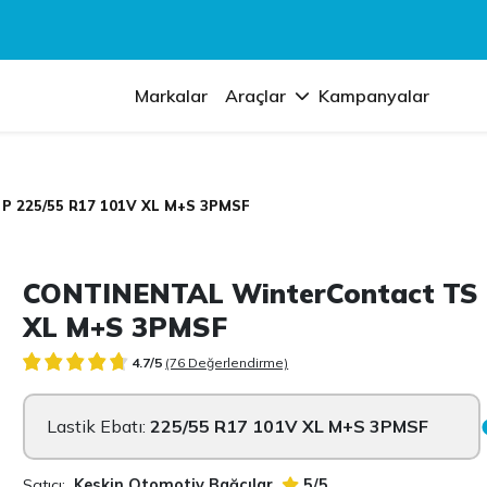
Markalar
Araçlar
Kampanyalar
 P 225/55 R17 101V XL M+S 3PMSF
CONTINENTAL WinterContact TS 
XL M+S 3PMSF
4.7/5
(76 Değerlendirme)
Lastik Ebatı:
225/55 R17 101V XL M+S 3PMSF
Satıcı:
Keskin Otomotiv Bağcılar
5/5