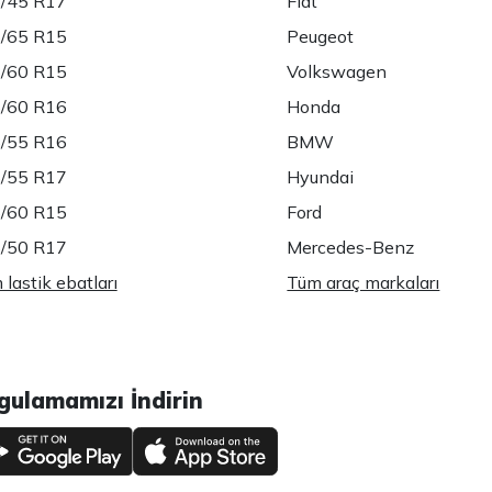
/45 R17
Fiat
/65 R15
Peugeot
/60 R15
Volkswagen
/60 R16
Honda
/55 R16
BMW
/55 R17
Hyundai
/60 R15
Ford
/50 R17
Mercedes-Benz
lastik ebatları
Tüm araç markaları
gulamamızı İndirin