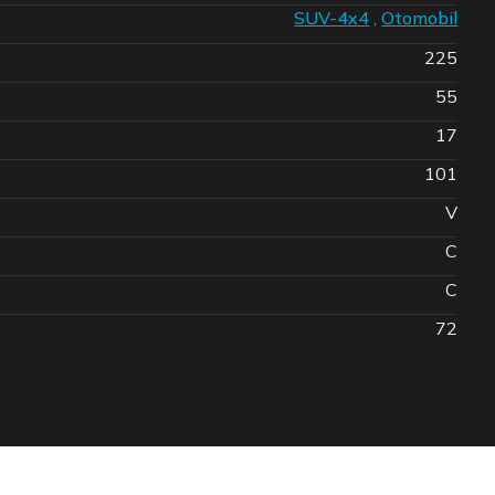
SUV-4x4
,
Otomobil
225
55
17
101
V
C
C
72