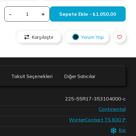
-
+
Sepete Ekle - ₺1.050,00
Karşılaştır
Yorum Yap
Taksit Seçenekleri
Diğer Satıcılar
225-55R17-353104000-c
Continental
WinterContact TS 830 P
Kış