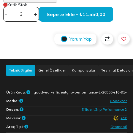
Kritik Stok
-
+
Sepete Ekle - ₺11.550,00
Yorum Yap
Teknik Bilgiler
Genel Özellikler
Kampanyalar
Teslimat Detayları
Ürün Kodu:
goodyear-efficientgrip-performance-2-20555-r16-91v
Marka:
Goodyear
Desen:
EfficientGrip Performance 2
Yaz
Mevsim:
Araç Tipi:
Otomobil