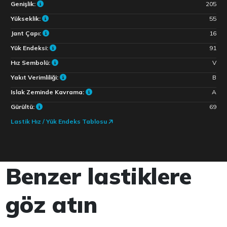
Genişlik:
205
Yükseklik:
55
Jant Çapı:
16
Yük Endeksi:
91
Hız Sembolü:
V
Yakıt Verimliliği:
B
Islak Zeminde Kavrama:
A
Gürültü:
69
Lastik Hız / Yük Endeks Tablosu
Benzer lastiklere
göz atın