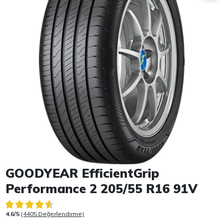
Item 1 of 1
GOODYEAR EfficientGrip
Performance 2 205/55 R16 91V
4.6/5
(4405 Değerlendirme)