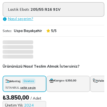
Lastik Ebatı:
205/55 R16 91V
Nasıl seçerim?
Satıcı:
Uspa Başakşehir
5/5
Ürününüzü Nasıl Teslim Almak İstersiniz?
Kargo
+ ₺350,00
Vale
+
Montaj
Ücretsiz
İSTANBUL
şehir seçin
₺3.850,00
/ Adet
Üretim Yılı:
2024