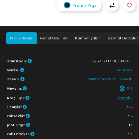
Yorum Yap
Teknik Bilgiler
Genel Özellikler
Kampanyalar
Teslimat Detayları
Ürün Kodu:
225-55R17-1030953-H
Marka:
Hankook
Desen:
Winter i*cept RS3 W462B
Kış
Mevsim:
Araç Tipi:
Otomobil
Genişlik:
225
Yükseklik:
55
Jant Çapı:
17
Yük Endeksi:
97