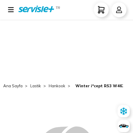
TR
Ana Sayfa
Lastik
Hankook
Winter i*cept RS3 W462B HR