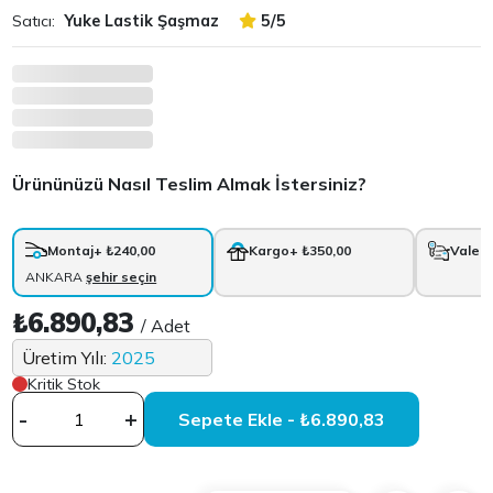
Satıcı:
Yuke Lastik Şaşmaz
5/5
Ürününüzü Nasıl Teslim Almak İstersiniz?
Montaj
+ ₺240,00
Kargo
+ ₺350,00
Vale
+
ANKARA
şehir seçin
₺6.890,83
/ Adet
Üretim Yılı:
2025
Kritik Stok
-
+
Sepete Ekle - ₺6.890,83