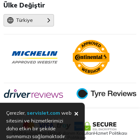
Ülke Değiştir
Türkiye
×
Çerezler,
servislet.com
web
sitesini ve hizmetlerimizi
daha etkin bir şekilde
KVKK
Aydınlatma Metni
Kullanım Koşulları
Hizmet Politikası
sunmamızı sağlamaktadır.
Çerez Politikası