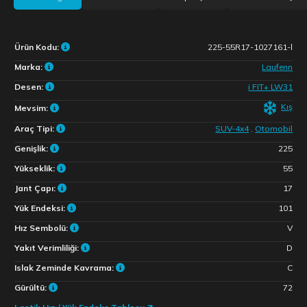
Ürün Kodu:
225-55R17-1027161-l
Marka:
Laufenn
Desen:
i FIT+ LW31
Kış
Mevsim:
Araç Tipi:
SUV-4x4
,
Otomobil
Genişlik:
225
Yükseklik:
55
Jant Çapı:
17
Yük Endeksi:
101
Hız Sembolü:
V
Yakıt Verimliliği:
D
Islak Zeminde Kavrama:
C
Gürültü:
72