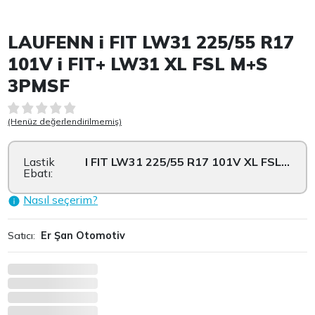
Item 1 of 4
LAUFENN i FIT LW31 225/55 R17
101V i FIT+ LW31 XL FSL M+S
3PMSF
(Henüz değerlendirilmemiş)
Lastik
I FIT LW31 225/55 R17 101V XL FSL M+...
Ebatı:
Nasıl seçerim?
Satıcı:
Er Şan Otomotiv