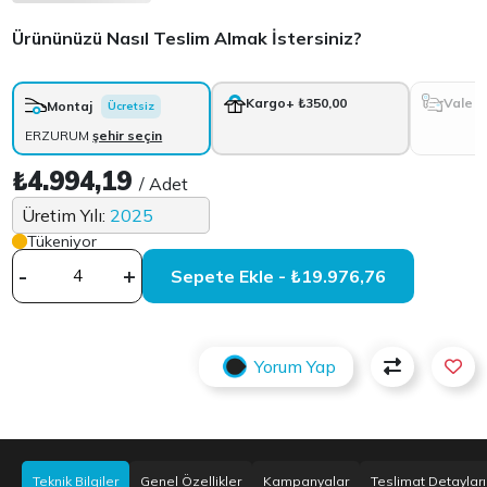
Ürününüzü Nasıl Teslim Almak İstersiniz?
Vale
Kargo
+ ₺350,00
Montaj
Ücretsiz
ERZURUM
şehir seçin
₺4.994,19
/ Adet
Üretim Yılı:
2025
Tükeniyor
-
+
Sepete Ekle - ₺19.976,76
Yorum Yap
Teknik Bilgiler
Genel Özellikler
Kampanyalar
Teslimat Detayları