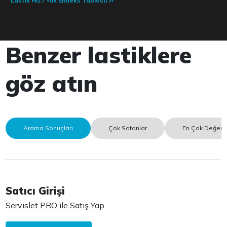
Lastik Hız / Yük Endeks Tablosu
Benzer lastiklere
göz atın
Arama Sonuçları
Çok Satanlar
En Çok Değerle
Satıcı Girişi
Servislet PRO ile Satış Yap