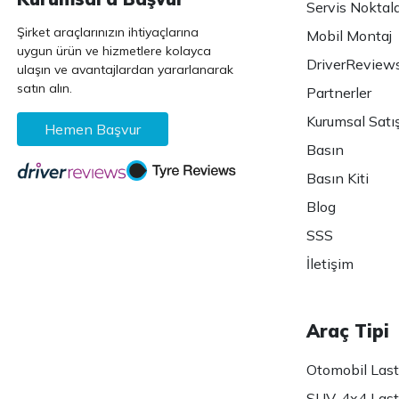
Servis Noktala
Şirket araçlarınızın ihtiyaçlarına
Mobil Montaj
uygun ürün ve hizmetlere kolayca
DriverReview
ulaşın ve avantajlardan yararlanarak
satın alın.
Partnerler
Kurumsal Satı
Hemen Başvur
Basın
Basın Kiti
Blog
SSS
İletişim
Araç Tipi
Otomobil Lasti
SUV-4x4 Lasti