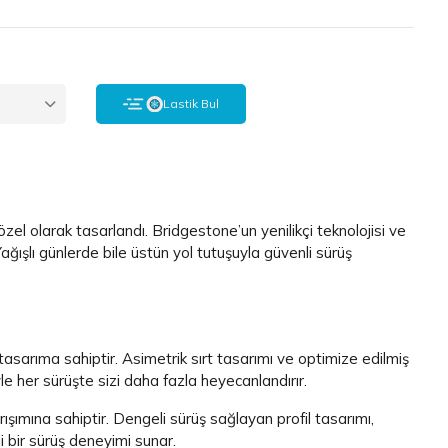
ı
Lastik Bul
zel olarak tasarlandı. Bridgestone’un yenilikçi teknolojisi ve
ağışlı günlerde bile üstün yol tutuşuyla güvenli sürüş
asarıma sahiptir. Asimetrik sırt tasarımı ve optimize edilmiş
le her sürüşte sizi daha fazla heyecanlandırır.
arışımına sahiptir. Dengeli sürüş sağlayan profil tasarımı,
i bir sürüş deneyimi sunar.