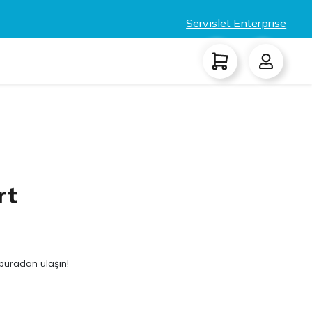
Servislet Enterprise
rt
e buradan ulaşın!