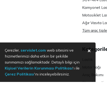
Kamyonet Last
Motosiklet Las
Ağır Vasıta Las
Tüm araç tiple
Kategoril
×
Çerezler,
servislet.com
web sitesini ve
hizmetlerimizi daha etkin bir şekilde
Lastik
sunmamızı sağlamaktadır. Detaylı bilgi için
Motor Yağı
Kişisel Verilerin Korunması Politikası
'ı ile
Çerez Politikası
'nı inceleyebilirsiniz.
Araç Bakımı
Oto ekspertiz
KVKK
Aydınlatma Metni
Kullanım Koşulları
Hizmet Politikası
Çerez