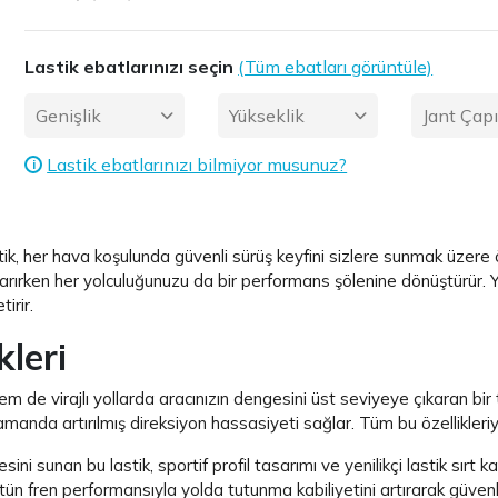
Lastik ebatlarınızı seçin
(Tüm ebatları görüntüle)
Genişlik
Yükseklik
Jant Çap
Lastik ebatlarınızı bilmiyor musunuz?
i
ik, her hava koşulunda güvenli sürüş keyfini sizlere sunmak üzere ö
ıkarırken her yolculuğunuzu da bir performans şölenine dönüştürür. Y
irir.
kleri
de virajlı yollarda aracınızın dengesini üst seviyeye çıkaran bir t
amanda artırılmış direksiyon hassasiyeti sağlar. Tüm bu özellikleriy
i sunan bu lastik, sportif profil tasarımı ve yenilikçi lastik sırt k
Üstün fren performansıyla yolda tutunma kabiliyetini artırarak güvenl