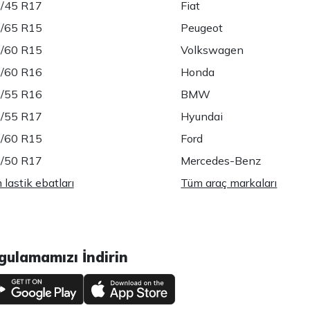
/45 R17
Fiat
/65 R15
Peugeot
/60 R15
Volkswagen
/60 R16
Honda
/55 R16
BMW
/55 R17
Hyundai
/60 R15
Ford
/50 R17
Mercedes-Benz
lastik ebatları
Tüm araç markaları
gulamamızı İndirin