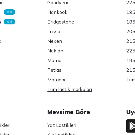
rı
Goodyear
225
Hankook
195
Yeni
s
Bridgestone
185
Yeni
Lassa
205
ş
Nexen
215
Nokian
225
Motrio
195
Petlas
215
Matador
Tüm 
Tüm lastik markaları
Mevsime Göre
Uy
kleri
Yaz Lastikleri
kleri
Kış Lastikleri