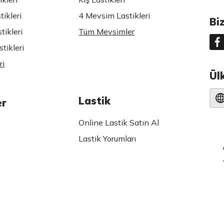
ikleri
4 Mevsim Lastikleri
Bi
tikleri
Tüm Mevsimler
tikleri
ri
Ül
Lastik
er
Online Lastik Satın Al
Lastik Yorumları
 Politikası