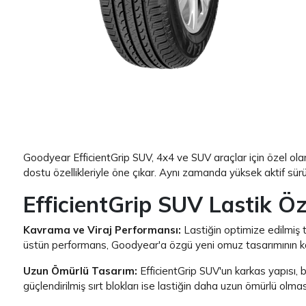
Item 1 of 1
Goodyear EfficientGrip SUV, 4x4 ve SUV araçlar için özel ola
dostu özellikleriyle öne çıkar. Aynı zamanda yüksek aktif sürüş
EfficientGrip SUV Lastik Öze
Kavrama ve Viraj Performansı:
Lastiğin optimize edilmiş 
üstün performans, Goodyear'a özgü yeni omuz tasarımının katk
Uzun Ömürlü Tasarım:
EfficientGrip SUV'un karkas yapısı, b
güçlendirilmiş sırt blokları ise lastiğin daha uzun ömürlü olm