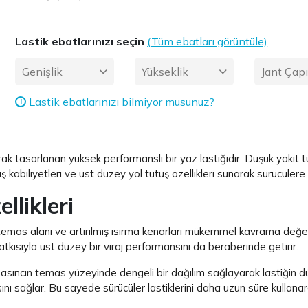
Lastik ebatlarınızı seçin
(Tüm ebatları görüntüle)
Genişlik
Yükseklik
Jant Çap
Lastik ebatlarınızı bilmiyor musunuz?
i
rak tasarlanan yüksek performanslı bir yaz lastiğidir. Düşük yakıt
 kabiliyetleri ve üst düzey yol tutuş özellikleri sunarak sürücülere 
llikleri
temas alanı ve artırılmış ısırma kenarları mükemmel kavrama değerl
ısıyla üst düzey bir viraj performansını da beraberinde getirir.
asıncın temas yüzeyinde dengeli bir dağılım sağlayarak lastiğin düze
asını sağlar. Bu sayede sürücüler lastiklerini daha uzun süre kullana