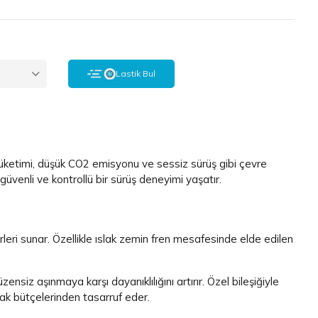
ı
Lastik Bul
 tüketimi, düşük CO2 emisyonu ve sessiz sürüş gibi çevre
güvenli ve kontrollü bir sürüş deneyimi yaşatır.
eri sunar. Özellikle ıslak zemin fren mesafesinde elde edilen
nsiz aşınmaya karşı dayanıklılığını artırır. Özel bileşiğiyle
rak bütçelerinden tasarruf eder.