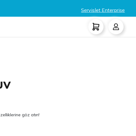
Servislet Enterprise
UV
zelliklerine göz atın!