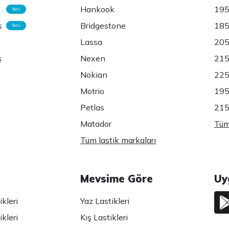
Hankook
195
Yeni
s
Bridgestone
185
Yeni
Lassa
205
ş
Nexen
215
Nokian
225
Motrio
195
Petlas
215
Matador
Tüm 
Tüm lastik markaları
Mevsime Göre
Uy
kleri
Yaz Lastikleri
kleri
Kış Lastikleri