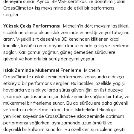
deneyimi sunar. Ayrıca, 3PMSF sertifikası ile donatılmış olan
CrossClimate+ kış mevsiminde de etkili bir performans
sergiler.
Yüksek Çekiş Performansı:
Michelin'in dört mevsim lastikleri,
sıcaklık ne olursa olsun ıslak zeminde esnekliği ve yol tutuşunu
artırır. V-şekilli sırt deseni ve 3D kendinden kilitlenen kılcal
kanallar, lastiğin ömrü boyunca kar üzerinde çekiş ve frenleme
sağlar. Kar, çamur, yağmur, güneş demeden sürücülere
güvenli ve konforlu bir sürüş deneyimi yaşatır.
Islak Zeminde Mükemmel Frenleme:
Michelin
CrossClimate+ ıslak zemin performansı konusunda oldukça
etkileyici bir performans sergiler. Bu lastikler, özellikle yağışlı
havalarda ve ıslak yollarda sürüş güvenliğini en üst düzeye
çıkarmak için tasarlanmıştır. Islak zeminde sağlam bir tutuş ve
mükemmel bir frenleme sunar. Bu da sürücülere daha güvenli
ve kontrolü elde etme imkanı tanır. Michelin'in teknolojik
yenilikleri sayesinde CrossClimate+ ıslak zeminde optimum
performansı sağlarken, aynı zamanda uzun ömürlü ve
dayanıklı bir kullanım sunarlar. Bu özellikler, sürücülerin çeşitli