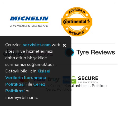
×
Çerezler,
servislet.com
web
sitesini ve hizmetlerimizi
daha etkin bir şekilde
sunmamızı sağlamaktadır.
Detaylı bilgi için
Kişisel
Verilerin Korunması
Politikası
'ı ile
Çerez
KVKK
Aydınlatma Metni
Kullanım Koşulları
Hizmet Politikası
Çerez Politikası
Politikası
'nı
inceleyebilirsiniz.