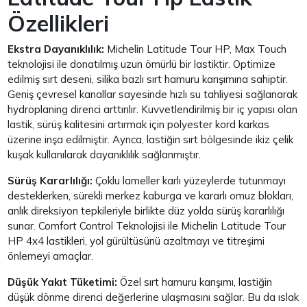
Özellikleri
Ekstra Dayanıklılık:
Michelin Latitude Tour HP, Max Touch
teknolojisi ile donatılmış uzun ömürlü bir lastiktir. Optimize
edilmiş sırt deseni, silika bazlı sırt hamuru karışımına sahiptir.
Geniş çevresel kanallar sayesinde hızlı su tahliyesi sağlanarak
hydroplaning direnci arttırılır. Kuvvetlendirilmiş bir iç yapısı olan
lastik, sürüş kalitesini artırmak için polyester kord karkas
üzerine inşa edilmiştir. Ayrıca, lastiğin sırt bölgesinde ikiz çelik
kuşak kullanılarak dayanıklılık sağlanmıştır.
Sürüş Kararlılığı:
Çoklu lameller karlı yüzeylerde tutunmayı
desteklerken, sürekli merkez kaburga ve kararlı omuz blokları,
anlık direksiyon tepkileriyle birlikte düz yolda sürüş kararlılığı
sunar. Comfort Control Teknolojisi ile Michelin Latitude Tour
HP 4x4 lastikleri, yol gürültüsünü azaltmayı ve titreşimi
önlemeyi amaçlar.
Düşük Yakıt Tüketimi:
Özel sırt hamuru karışımı, lastiğin
düşük dönme direnci değerlerine ulaşmasını sağlar. Bu da ıslak