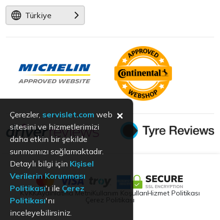
Türkiye
×
Çerezler,
servislet.com
web
sitesini ve hizmetlerimizi
daha etkin bir şekilde
sunmamızı sağlamaktadır.
Detaylı bilgi için
Kişisel
Verilerin Korunması
Politikası
'ı ile
Çerez
KVKK
Aydınlatma Metni
Kullanım Koşulları
Hizmet Politikası
Çerez Politikası
Politikası
'nı
inceleyebilirsiniz.