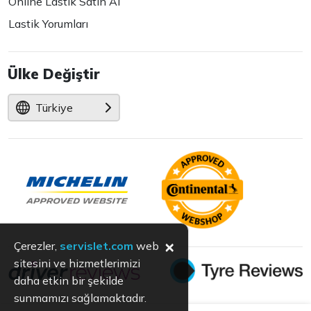
Online Lastik Satın Al
Lastik Yorumları
Ülke Değiştir
Türkiye
×
Çerezler,
servislet.com
web
sitesini ve hizmetlerimizi
daha etkin bir şekilde
sunmamızı sağlamaktadır.