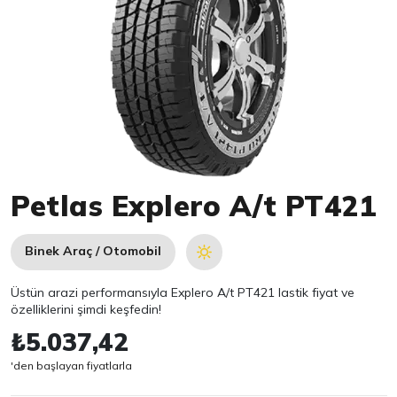
Item 1 of 1
Petlas Explero A/t PT421
Binek Araç / Otomobil
Üstün arazi performansıyla Explero A/t PT421 lastik fiyat ve
özelliklerini şimdi keşfedin!
₺5.037,42
'den başlayan fiyatlarla