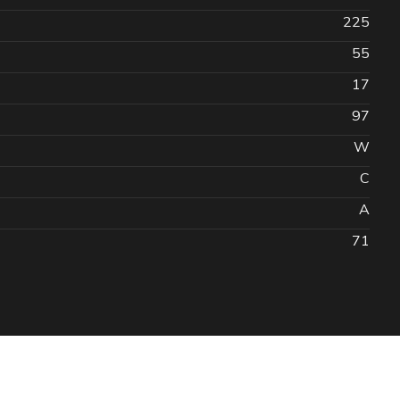
225
55
17
97
W
C
A
71