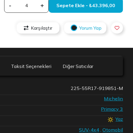
-
+
Sepete Ekle - ₺43.396,00
Karşılaştır
Yorum Yap
Taksit Seçenekleri
Diğer Satıcılar
225-55R17-919851-M
Michelin
Primacy 3
Yaz
SUV-4x4
,
Otomobil