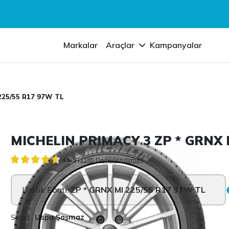
Markalar
Araçlar
Kampanyalar
225/55 R17 97W TL
MICHELIN PRIMACY 3 ZP * GRNX 
4.6/5
(1185 Değerlendirme)
Lastik Ebatı:
ZP * GRNX MI 225/55 R17 97W TL
Satıcı:
Uspa Şaşmaz