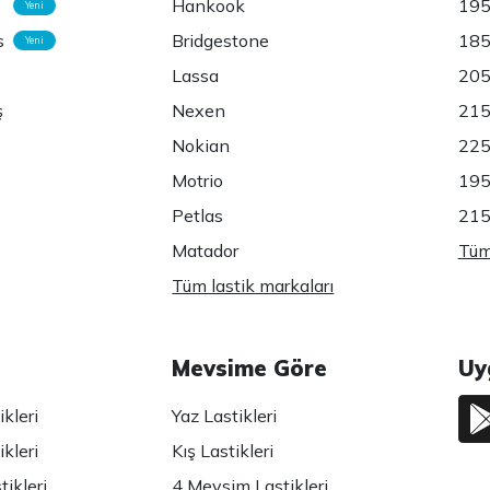
Hankook
195
Yeni
s
Bridgestone
185
Yeni
Lassa
205
ş
Nexen
215
Nokian
225
Motrio
195
Petlas
215
Matador
Tüm 
Tüm lastik markaları
Mevsime Göre
Uy
kleri
Yaz Lastikleri
kleri
Kış Lastikleri
ikleri
4 Mevsim Lastikleri