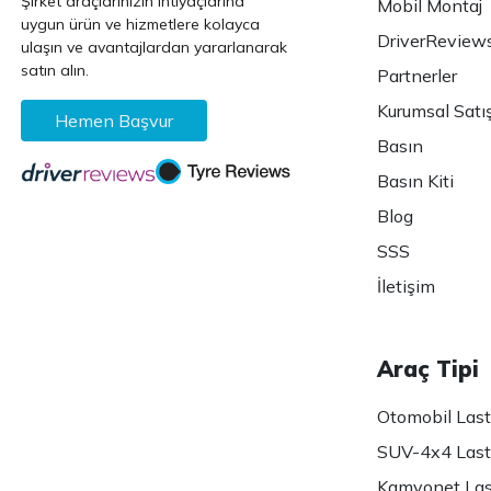
Şirket araçlarınızın ihtiyaçlarına
Mobil Montaj
uygun ürün ve hizmetlere kolayca
DriverReview
ulaşın ve avantajlardan yararlanarak
satın alın.
Partnerler
Kurumsal Satı
Hemen Başvur
Basın
Basın Kiti
Blog
SSS
İletişim
Araç Tipi
Otomobil Lasti
SUV-4x4 Lasti
Kamyonet Last