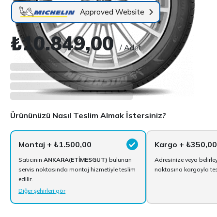
Approved Website
₺10.849,00
/ Adet
Ürününüzü Nasıl Teslim Almak İstersiniz?
Montaj
+ ₺1.500,00
Kargo
+ ₺350,00
Satıcının
ANKARA(ETİMESGUT)
bulunan
Adresinize veya belirle
servis noktasında montaj hizmetiyle teslim
noktasına kargoyla tesl
edilir.
Diğer şehirleri gör