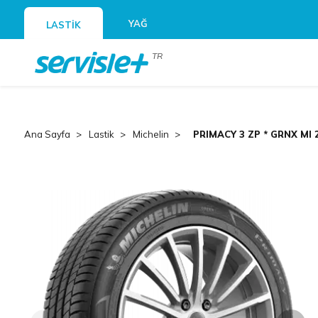
YAĞ
LASTİK
TR
Ana Sayfa
Lastik
Michelin
PRIMACY 3 ZP * GRNX MI 