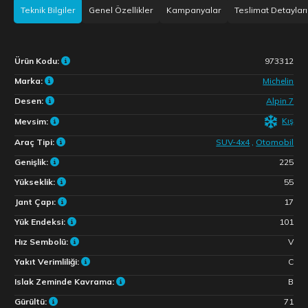
Teknik Bilgiler
Genel Özellikler
Kampanyalar
Teslimat Detayları
Ürün Kodu:
973312
Marka:
Michelin
Desen:
Alpin 7
Kış
Mevsim:
Araç Tipi:
SUV-4x4
,
Otomobil
Genişlik:
225
Yükseklik:
55
Jant Çapı:
17
Yük Endeksi:
101
Hız Sembolü:
V
Yakıt Verimliliği:
C
Islak Zeminde Kavrama:
B
Gürültü:
71