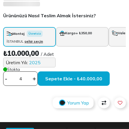
Ürününüzü Nasıl Teslim Almak İstersiniz?
Kargo
+ ₺350,00
Vale
+
Montaj
Ücretsiz
İSTANBUL
şehir seçin
₺10.000,00
/ Adet
Üretim Yılı:
2025
Stokta
-
+
Sepete Ekle - ₺40.000,00
Yorum Yap