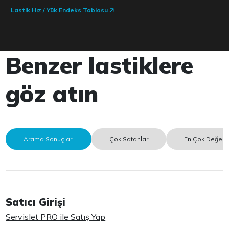
Lastik Hız / Yük Endeks Tablosu
Benzer lastiklere
göz atın
Arama Sonuçları
Çok Satanlar
En Çok Değerle
Satıcı Girişi
Servislet PRO ile Satış Yap