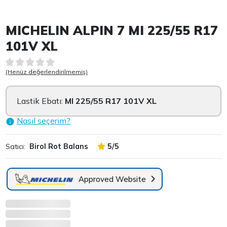
Item 1 of 4
MICHELIN ALPIN 7 MI 225/55 R17
101V XL
(Henüz değerlendirilmemiş)
Lastik Ebatı:
MI 225/55 R17 101V XL
Nasıl seçerim?
Satıcı:
Birol Rot Balans
5/5
Approved Website