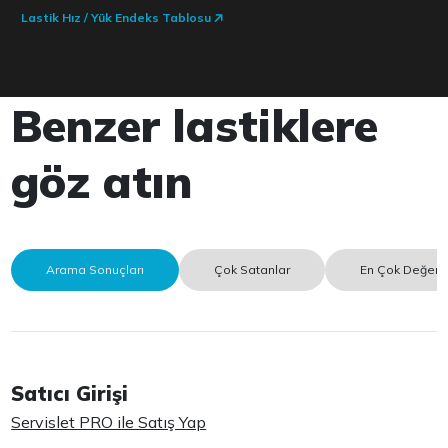
Lastik Hız / Yük Endeks Tablosu
Benzer lastiklere
göz atın
Arama Sonuçları
Çok Satanlar
En Çok Değerle
Satıcı Girişi
Servislet PRO ile Satış Yap