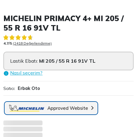
Item 1 of 3
MICHELIN PRIMACY 4+ MI 205 /
55 R 16 91V TL
4.7/5
(2418 Değerlendirme)
Lastik Ebatı:
MI 205 / 55 R 16 91V TL
Nasıl seçerim?
Satıcı:
Erbak Oto
Approved Website