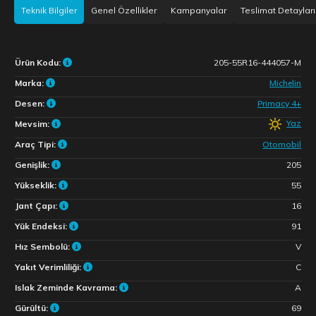
Teknik Bilgiler
Genel Özellikler
Kampanyalar
Teslimat Detayları
Ürün Kodu:
205-55R16-444057-M
Marka:
Michelin
Desen:
Primacy 4+
Yaz
Mevsim:
Araç Tipi:
Otomobil
Genişlik:
205
Yükseklik:
55
Jant Çapı:
16
Yük Endeksi:
91
Hız Sembolü:
V
Yakıt Verimliliği:
C
Islak Zeminde Kavrama:
A
Gürültü:
69