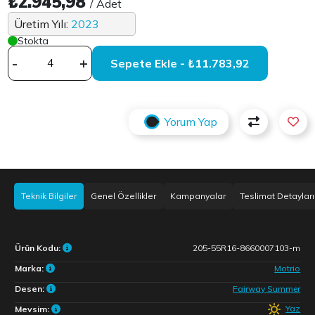
₺2.945,98
/ Adet
Üretim Yılı:
2023
Stokta
-
+
Sepete Ekle - ₺11.783,92
Yorum Yap
Teknik Bilgiler
Genel Özellikler
Kampanyalar
Teslimat Detayları
Ürün Kodu:
205-55R16-8660007103-m
Marka:
Motrio
Desen:
Fairway Summer
Yaz
Mevsim: