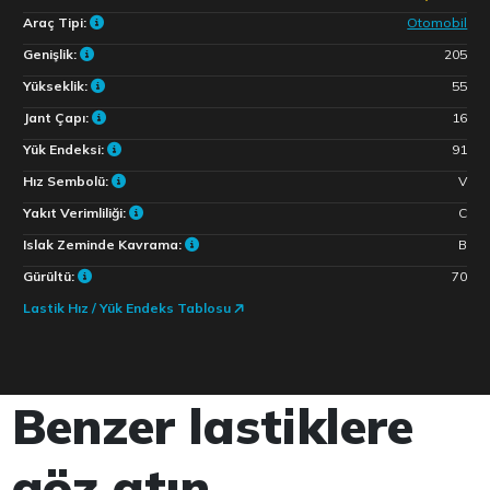
Araç Tipi:
Otomobil
Genişlik:
205
Yükseklik:
55
Jant Çapı:
16
Yük Endeksi:
91
Hız Sembolü:
V
Yakıt Verimliliği:
C
Islak Zeminde Kavrama:
B
Gürültü:
70
Lastik Hız / Yük Endeks Tablosu
Benzer lastiklere
göz atın