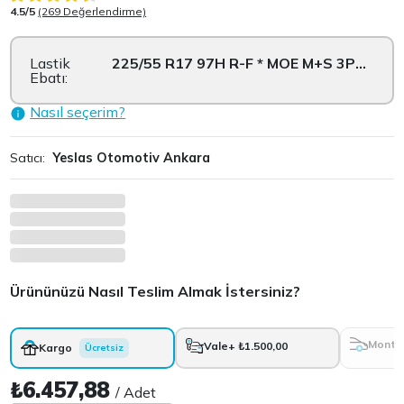
4.5/5
(269 Değerlendirme)
Lastik
225/55 R17 97H R-F * MOE M+S 3PMSF
Ebatı:
Nasıl seçerim?
Satıcı:
Yeslas Otomotiv Ankara
Ürününüzü Nasıl Teslim Almak İstersiniz?
Monta
Vale
+ ₺1.500,00
Kargo
Ücretsiz
₺6.457,88
/ Adet