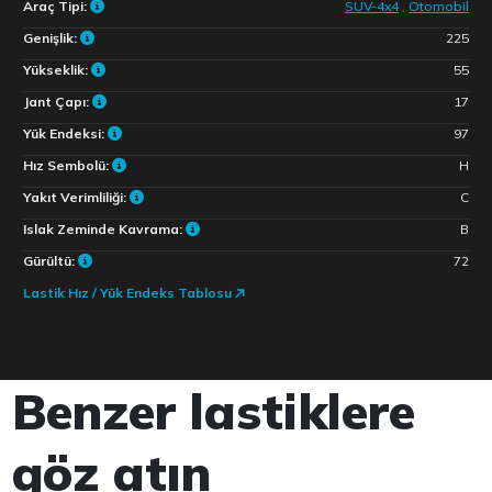
Araç Tipi:
SUV-4x4
,
Otomobil
Genişlik:
225
Yükseklik:
55
Jant Çapı:
17
Yük Endeksi:
97
Hız Sembolü:
H
Yakıt Verimliliği:
C
Islak Zeminde Kavrama:
B
Gürültü:
72
Lastik Hız / Yük Endeks Tablosu
Benzer lastiklere
göz atın