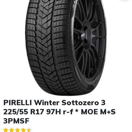
Item 1 of 1
PIRELLI Winter Sottozero 3
225/55 R17 97H r-f * MOE M+S
3PMSF