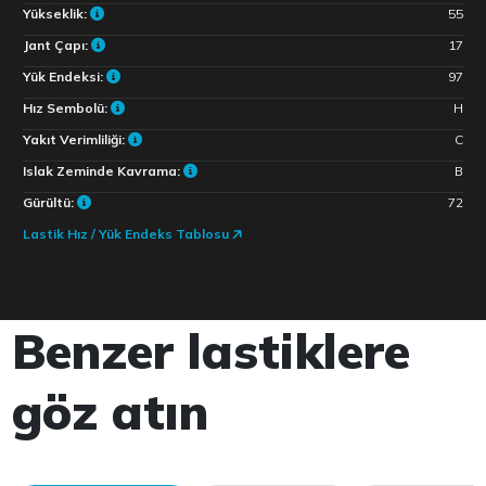
Yükseklik:
55
Jant Çapı:
17
Yük Endeksi:
97
Hız Sembolü:
H
Yakıt Verimliliği:
C
Islak Zeminde Kavrama:
B
Gürültü:
72
Lastik Hız / Yük Endeks Tablosu
Benzer lastiklere
göz atın