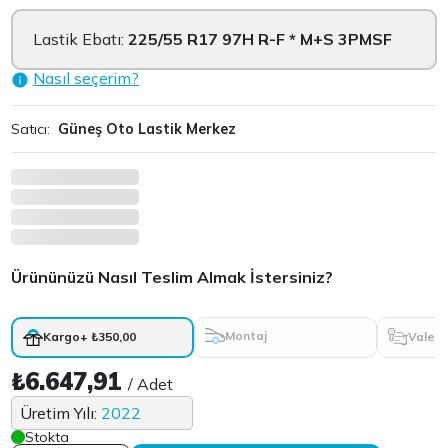
Lastik Ebatı:
225/55 R17 97H R-F * M+S 3PMSF
Nasıl seçerim?
Satıcı:
Güneş Oto Lastik Merkez
Ürününüzü Nasıl Teslim Almak İstersiniz?
Montaj
Vale
Kargo
+ ₺350,00
₺6.647,91
/ Adet
Üretim Yılı:
2022
Stokta