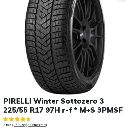
Item 1 of 1
PIRELLI Winter Sottozero 3
225/55 R17 97H r-f * M+S 3PMSF
4.5/5
(269 Değerlendirme)