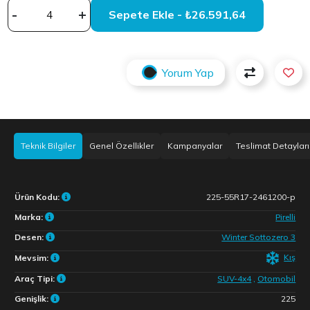
-
+
Sepete Ekle - ₺26.591,64
Yorum Yap
Teknik Bilgiler
Genel Özellikler
Kampanyalar
Teslimat Detayları
Ürün Kodu:
225-55R17-2461200-p
Marka:
Pirelli
Desen:
Winter Sottozero 3
Kış
Mevsim:
Araç Tipi:
SUV-4x4
,
Otomobil
Genişlik:
225