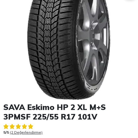
Item 1 of 1
SAVA Eskimo HP 2 XL M+S
3PMSF 225/55 R17 101V
5/5
(2 Değerlendirme)