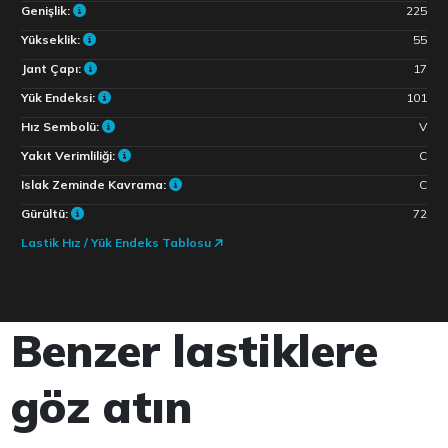
Genişlik:
225
Yükseklik:
55
Jant Çapı:
17
Yük Endeksi:
101
Hız Sembolü:
V
Yakıt Verimliliği:
C
Islak Zeminde Kavrama:
C
Gürültü:
72
Lastik Hız / Yük Endeks Tablosu
Benzer lastiklere
göz atın