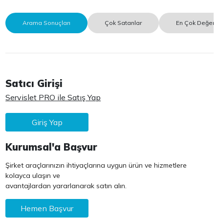
Arama Sonuçları
Çok Satanlar
En Çok Değerle
Satıcı Girişi
Servislet PRO ile Satış Yap
Giriş Yap
Kurumsal'a Başvur
Şirket araçlarınızın ihtiyaçlarına uygun ürün ve hizmetlere
kolayca ulaşın ve
avantajlardan yararlanarak satın alın.
Hemen Başvur