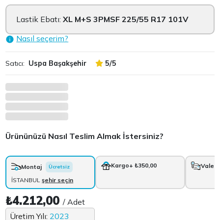
Lastik Ebatı:
XL M+S 3PMSF 225/55 R17 101V
Nasıl seçerim?
Satıcı:
Uspa Başakşehir
5/5
Ürününüzü Nasıl Teslim Almak İstersiniz?
Kargo
+ ₺350,00
Vale
+
Montaj
Ücretsiz
İSTANBUL
şehir seçin
₺4.212,00
/ Adet
Üretim Yılı:
2023