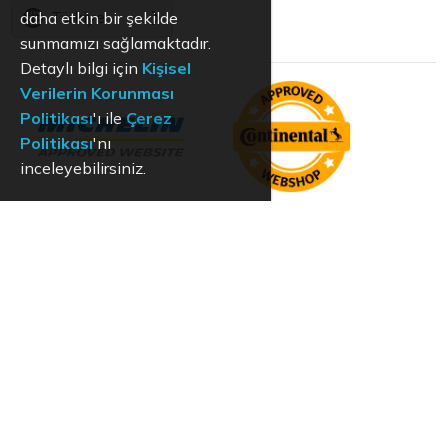
Türkiye
daha etkin bir şekilde
sunmamızı sağlamaktadır.
Detaylı bilgi için
Kişisel
Verilerin Korunması
Politikası
'ı ile
Çerez
Politikası
'nı
inceleyebilirsiniz.
KVKK
Aydınlatma Metni
Kullanım Koşulları
Hizmet Politikası
Çerez Politikası