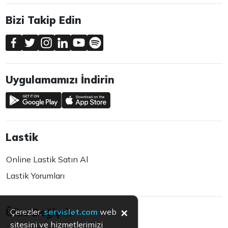
Bizi Takip Edin
Uygulamamızı İndirin
Lastik
Online Lastik Satın Al
Lastik Yorumları
×
Ülke Değiştir
Çerezler,
servislet.com
web
sitesini ve hizmetlerimizi